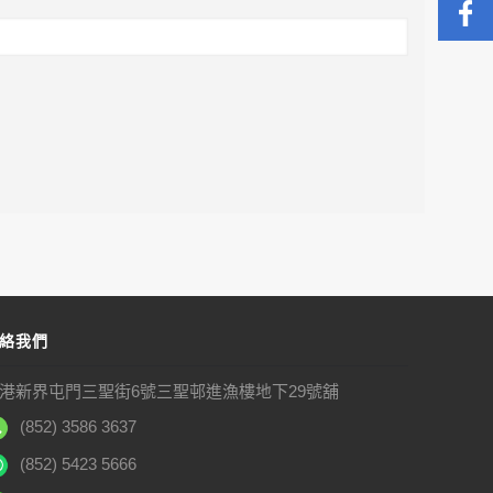
絡我們
港新界屯門三聖街6號三聖邨進漁樓地下29號舖
(852) 3586 3637
(852) 5423 5666