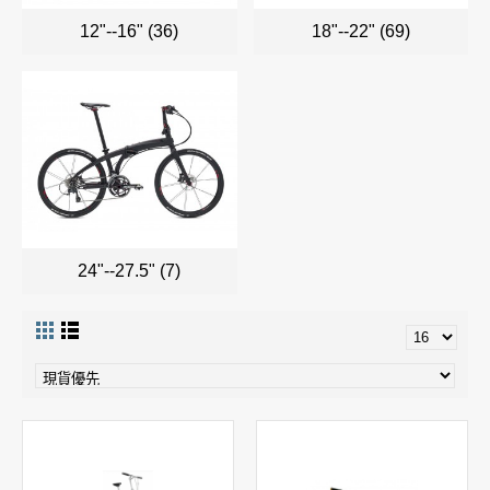
12"--16" (36)
18"--22" (69)
24"--27.5" (7)