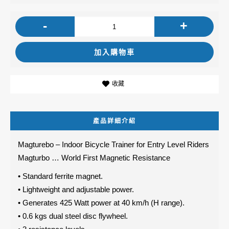
-
+
加入購物車
收藏
產品詳細介紹
Magturebo – Indoor Bicycle Trainer for Entry Level Riders
Magturbo … World First Magnetic Resistance
• Standard ferrite magnet.
• Lightweight and adjustable power.
• Generates 425 Watt power at 40 km/h (H range).
• 0.6 kgs dual steel disc flywheel.