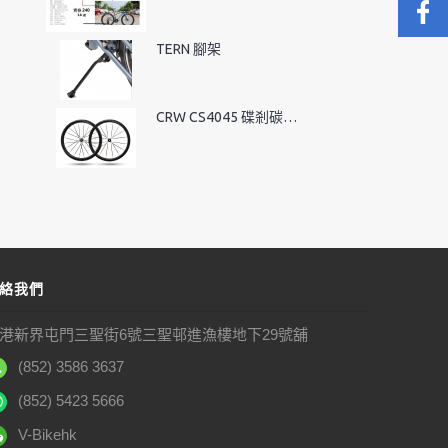
TERN 腳架
CRW CS4045 碟剎碳纖輪組-HG
絡我們
港新界屯門三聖街6號三聖邨進漁樓地下29號舖
(852) 3586 3637
(852) 5423 5666
V-Bikehk