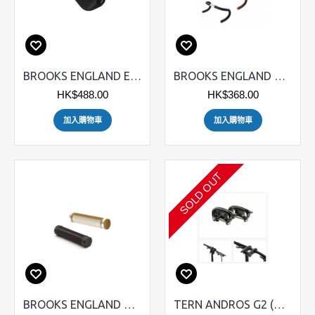
BROOKS ENGLAND Ergonomic Rubber Grips 手筒 - Made in Finland
BROOKS ENGLAND Cambium 頭布
HK$488.00
HK$368.00
加入購物車
加入購物車
SOLD OUT
BROOKS ENGLAND Cambium 橡膠手筒
TERN ANDROS G2 (第二代) 車頭柱 STEM