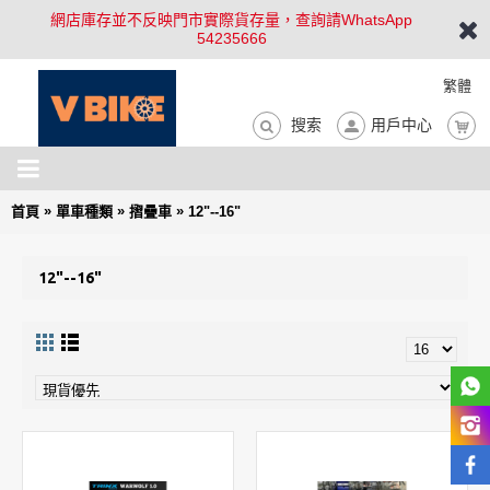
網店庫存並不反映門市實際貨存量，查詢請WhatsApp
54235666
繁體
搜索
用戶中心
»
»
»
首頁
單車種類
摺疊車
12"--16"
12"--16"